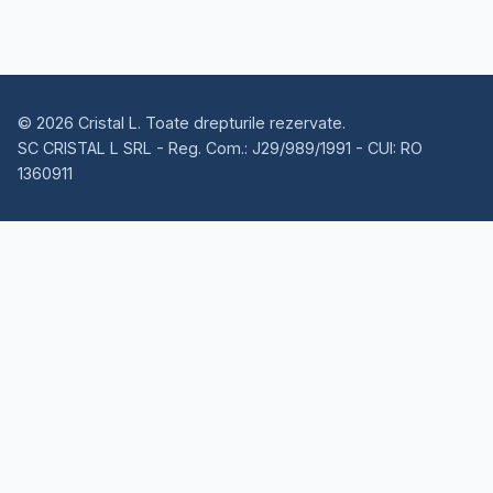
©
2026
Cristal L
.
Toate drepturile rezervate.
SC CRISTAL L SRL - Reg. Com.: J29/989/1991 - CUI: RO
1360911