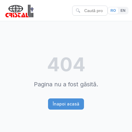
🔍
RO
EN
404
Pagina nu a fost găsită.
Înapoi acasă