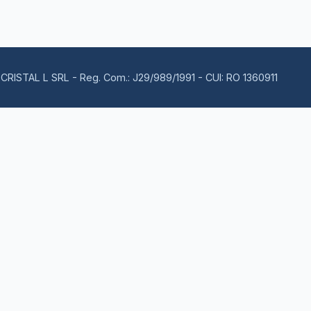
CRISTAL L SRL - Reg. Com.: J29/989/1991 - CUI: RO 1360911