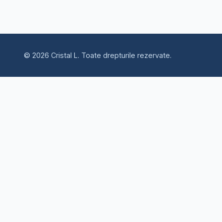
©
2026
Cristal L
.
Toate drepturile rezervate.