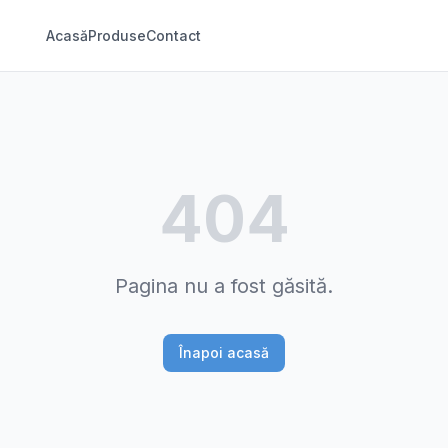
Acasă
Produse
Contact
404
Pagina nu a fost găsită.
Înapoi acasă