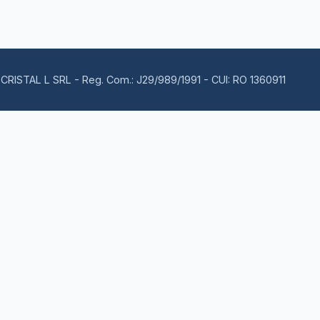
CRISTAL L SRL - Reg. Com.: J29/989/1991 - CUI: RO 1360911