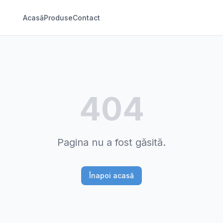
Acasă
Produse
Contact
404
Pagina nu a fost găsită.
Înapoi acasă