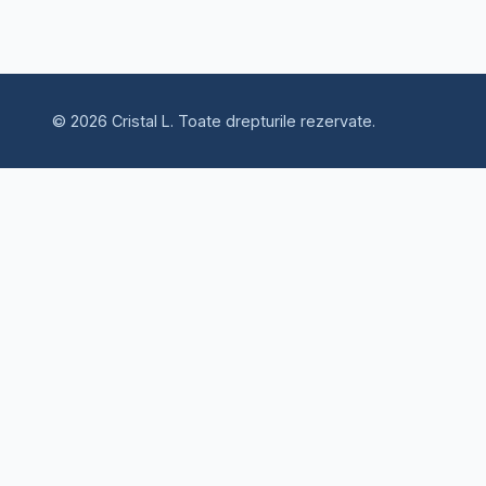
©
2026
Cristal L
.
Toate drepturile rezervate.